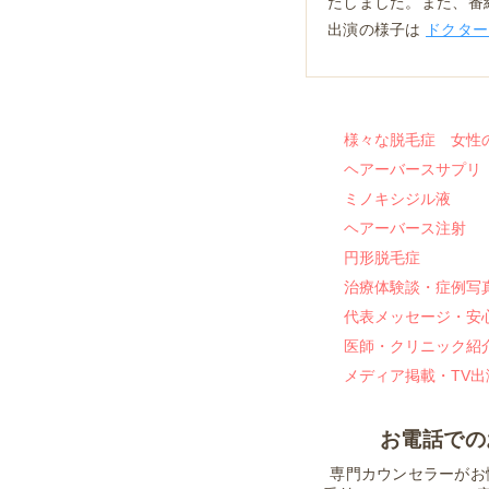
たしました。また、番
出演の様子は
ドクター
様々な脱毛症 女性
ヘアーバースサプリ
ミノキシジル液
ヘアーバース注射
円形脱毛症
治療体験談・症例写
代表メッセージ・安
医師・クリニック紹
メディア掲載・TV出
お電話での
専門カウンセラーがお