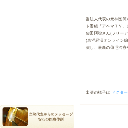
当法人代表の元神医師
ト番組「アベマＴＶ」に
柴田阿弥さん(フリーア
(東洋経済オンライン編
演し、最新の薄毛治療
出演の様子は
ドクター